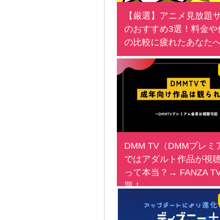
【厳選】アニメ見放題
のおすすめ3選！料金や
の比較に疲れたあなた
DMM TV（DMMプレミ
ではアダルト作品が視
って本当？→ FANZA 
題！