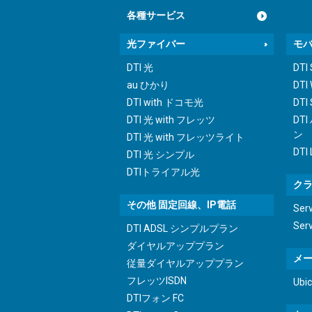
各種サービス
光ファイバー
モ
DTI 光
DTI
au ひかり
DTI
DTI with ドコモ光
DTI 
DTI 光 with フレッツ
DT
ン
DTI 光 with フレッツライト
DTI
DTI 光 シンプル
DTIトライアル光
ク
その他 固定回線、IP電話
Ser
Ser
DTI ADSL シンプルプラン
ダイヤルアッププラン
メ
従量ダイヤルアッププラン
フレッツISDN
Ub
DTIフォン FC