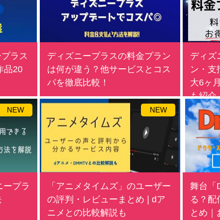
ープラス
ディズニープラスの料金プラン
ディズ
品20
は何が違う？他サービスとコス
ン・支
パを徹底比較！
大6ヶ
も紹介
NEW
NEW
ニープラ
「アニメタイムズ」のユーザー
舞台「D
法
の評判・レビューまとめ❘dア
る？配
ニメとの比較解説も
とめ｜