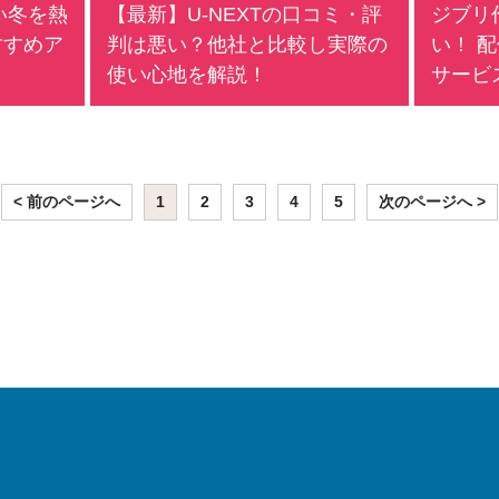
い冬を熱
【最新】U-NEXTの口コミ・評
ジブリ
すすめア
判は悪い？他社と比較し実際の
い！ 
使い心地を解説！
サービ
< 前のページへ
1
2
3
4
5
次のページへ >