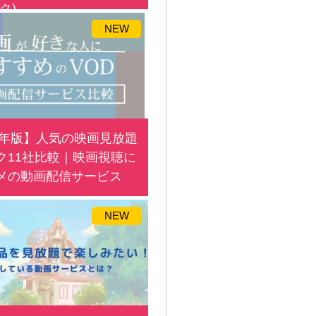
ク)
NEW
25年版】人気の映画見放題
ク11社比較｜映画視聴に
メの動画配信サービス
NEW