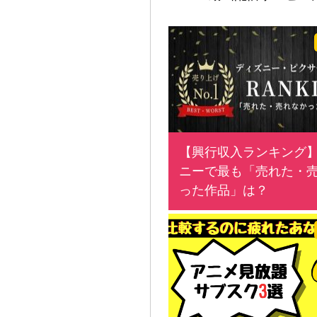
【興行収入ランキング
ニーで最も「売れた・
った作品」は？