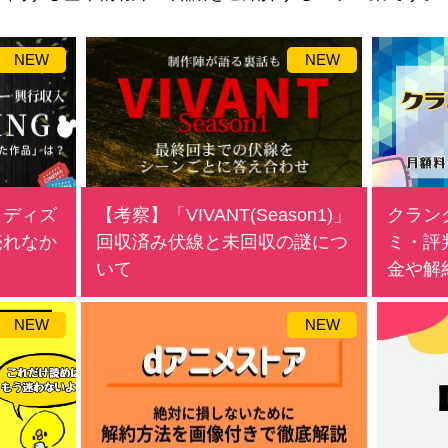
NEW
NEW
】ディズ
【考察】「VIVANT(Season1)」
クラン
売れなか
回収済み伏線と未回収の謎につ
ミ・評
いて
金や解
NEW
NEW