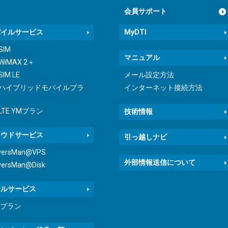
会員サポート
バイルサービス
MyDTI
 SIM
マニュアル
 WiMAX 2＋
SIM LE
メール設定方法
I ハイブリッドモバイルプラ
インターネット接続方法
 LTE YMプラン
技術情報
ラウドサービス
引っ越しナビ
versMan@VPS
外部情報送信について
versMan@Disk
ールサービス
icプラン