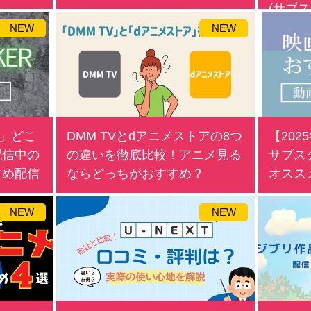
(サブス
NEW
NEW
R」どこ
DMM TVとdアニメストアの8つ
【20
配信中の
の違いを徹底比較！アニメ見る
サブス
すめ配信
ならどっちがおすすめ？
オスス
NEW
NEW