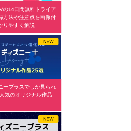
TVの14日間無料トライア
録方法や注意点を画像付
かりやすく解説
NEW
ニープラスでしか見られ
 人気のオリジナル作品
NEW