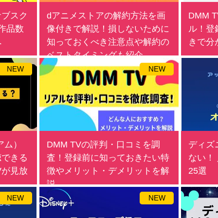
サブスク
dアニメストアの解約方法を画
DMM 
作品数
像付きで解説！損しないために
ル！登
へ
知っておくべき注意点や解約の
きで分
ベストタイミングも紹介
NEW
NEW
アム）
DMM TVの評判・口コミを調
ディズ
聴できる
査！登録前に知っておきたい特
ない！
TVが見放
徴やメリット・デメリットを解
25選
説
NEW
NEW