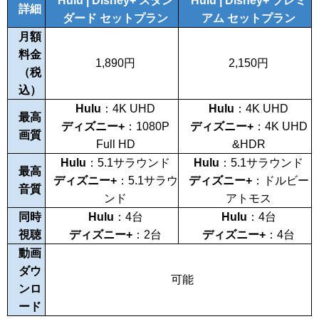
Hulu | Disney+ スタン
Hulu | Disney+ プレミ
詳細
ダード セットプラン
アム セットプラン
月額
料金
1,890
円
2,150
円
（税
込）
Hulu
：4K UHD
Hulu
：4K UHD
最高
ディズニー+
：1080P
ディズニー+
：4K UHD
画質
Full HD
&HDR
Hulu
：5.1サラウンド
Hulu
：5.1サラウンド
最高
ディズニー+
：5.1サラウ
ディズニー+
：ドルビー
音質
ンド
アトモス
同時
Hulu
：
4
台
Hulu
：
4
台
視聴
ディズニー+
：2台
ディズニー+
：
4
台
動画
ダウ
可能
ンロ
ード