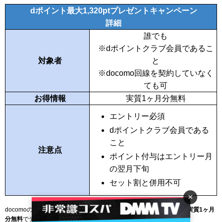
dポイント最大1,320ptプレゼントキャンペーン
詳細
誰でも
※dポイントクラブ会員であるこ
対象者
と
※docomo回線を契約していなく
ても可
お得情報
実質1ヶ月分無料
エントリー必須
dポイントクラブ会員である
こと
注意点
ポイント付与はエントリー月
の翌月下旬
セット割と併用不可
×
docomoのキャンペーンページからディズニープラスに登録すると、
実質1ヶ月
分無料
でディズニープラスを利用できます。