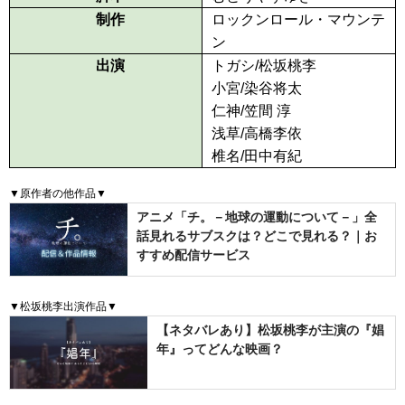
制作
ロックンロール・マウンテ
ン
出演
トガシ/松坂桃李
小宮/染谷将太
仁神/笠間 淳
浅草/高橋李依
椎名/田中有紀
▼原作者の他作品▼
アニメ「チ。－地球の運動について－」全
話見れるサブスクは？どこで見れる？｜お
すすめ配信サービス
▼松坂桃李出演作品▼
【ネタバレあり】松坂桃李が主演の『娼
年』ってどんな映画？