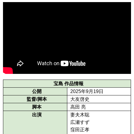
宝島 作品情報
公開
2025年9月19日
監督/脚本
大友啓史
脚本
高田 亮
出演
妻夫木聡
広瀬すず
窪田正孝