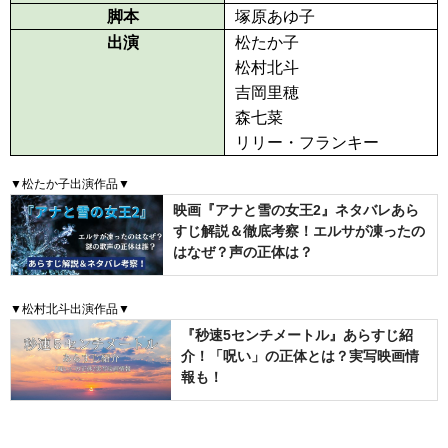
脚本
塚原あゆ子
出演
松たか子
松村北斗
吉岡里穂
森七菜
リリー・フランキー
▼松たか子出演作品▼
映画『アナと雪の女王2』ネタバレあら
すじ解説＆徹底考察！エルサが凍ったの
はなぜ？声の正体は？
▼松村北斗出演作品▼
『秒速5センチメートル』あらすじ紹
介！「呪い」の正体とは？実写映画情
報も！