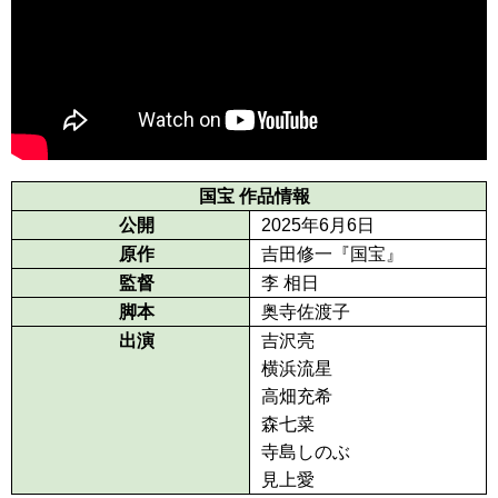
国宝 作品情報
公開
2025年6月6日
原作
吉田修一『国宝』
監督
李 相日
脚本
奥寺佐渡子
出演
吉沢亮
横浜流星
高畑充希
森七菜
寺島しのぶ
見上愛