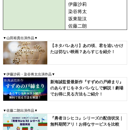
伊藤沙莉
染谷将太
坂東龍汰
佐藤二朗
▼山田裕貴出演作品▼
【ネタバレあり】あの頃、君を追いかけ
たは切ない映画？あらすじを紹介！
▼伊藤沙莉・染谷将太出演作品▼
新海誠監督最新作『すずめの戸締まり』
のあらすじをネタバレなしで解説！劇場
でお得に見る方法もご紹介！
▼佐藤二朗出演作品▼
『勇者ヨシヒコ』シリーズの配信状況｜
無料期間アリ！お得なサービスを比較