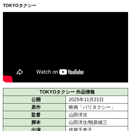
TOKYOタクシー
TOKYOタクシー 作品情報
公開
2025年11月21日
原作
映画「パリタクシー」
監督
山田洋次
脚本
山田洋次/朝原雄三
出演
倍賞千恵子