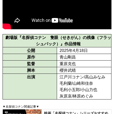
劇場版『名探偵コナン 隻眼（せきがん）の残像（フラッ
シュバック）』作品情報
公開
2025年4月18日
原作
青山剛昌
監督
重原克也
脚本
櫻井武晴
出演
江戸川コナン/高山みなみ
毛利蘭/山崎和佳奈
毛利小五郎/小山力也
灰原哀/林原めぐみ
▼名探偵コナン関連記事▼
映画「名探偵コナン」シリーズおすすめ