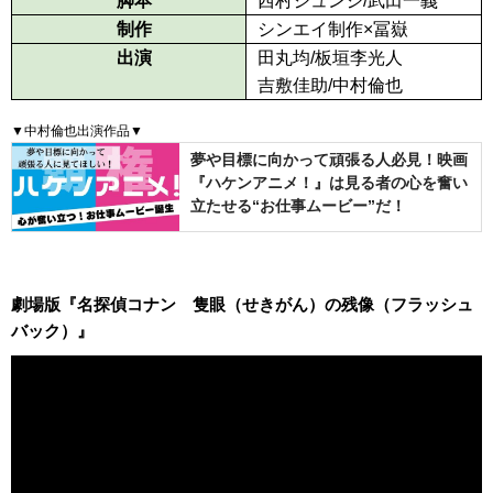
脚本
西村ジュンジ/武田一義
制作
シンエイ制作×冨嶽
出演
田丸均/板垣李光人
吉敷佳助/中村倫也
▼中村倫也出演作品▼
夢や目標に向かって頑張る人必見！映画
『ハケンアニメ！』は見る者の心を奮い
立たせる“お仕事ムービー”だ！
劇場版『名探偵コナン 隻眼（せきがん）の残像（フラッシュ
バック）』