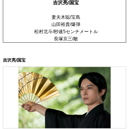
吉沢亮/国宝
妻夫木聡/宝島
山田裕貴/爆弾
松村北斗/秒速5センチメートル
長塚京三/敵
吉沢亮/国宝