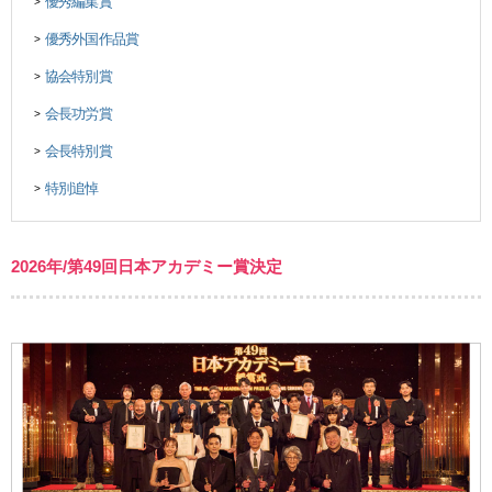
優秀編集賞
>
優秀外国作品賞
>
協会特別賞
>
会長功労賞
>
会長特別賞
>
特別追悼
>
2026年/第49回日本アカデミー賞決定