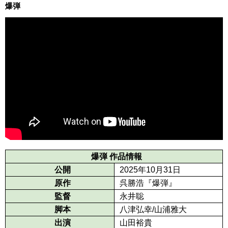
爆弾
爆弾 作品情報
公開
2025年10月31日
原作
呉勝浩『爆弾』
監督
永井聡
脚本
八津弘幸/山浦雅大
出演
山田裕貴