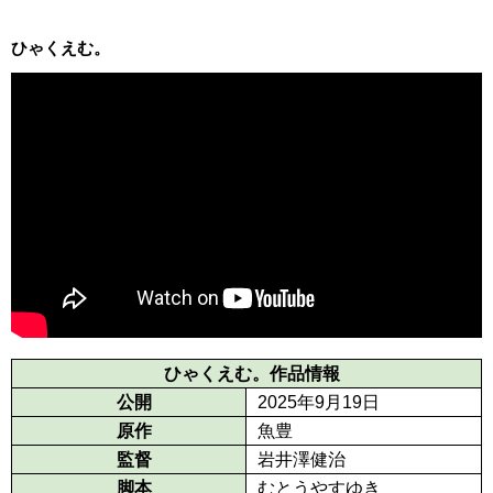
ひゃくえむ。
ひゃくえむ。作品情報
公開
2025年9月19日
原作
魚豊
監督
岩井澤健治
脚本
むとうやすゆき