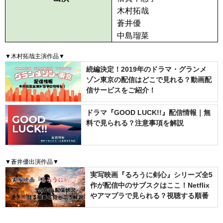
木村拓哉
蒼井優
中島瑠菜
▼木村拓哉主演作品▼
続編決定！2019年のドラマ・グランメ
ゾン東京の配信はどこで見れる？動画配
信サービスをご紹介！
ドラマ『GOOD LUCK!!』配信情報｜無
料で見られる？注意事項を解説
▼蒼井優出演作品▼
実写映画『るろうに剣心』シリーズ全5
作が配信中のサブスクはここ！Netflix
やアマプラで見られる？視聴する順番
は？