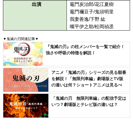
出演
竈門炭治郎/花江夏樹
竈門禰豆子/鬼頭明里
我妻善逸/下野 紘
嘴平伊之助/松岡禎丞
▼鬼滅の刃関連記事▼
『鬼滅の刃』の柱メンバーを一覧で紹介！
強さや呼吸の特徴を解説！
アニメ「鬼滅の刃」シリーズの見る順番
を解説！「無限列車編」劇場版とTV版
の違いは何？ショートアニメは見るべ
き？
「鬼滅の刃 無限列車編」の配信予定は
いつ？劇場版とテレビ版の違いは？