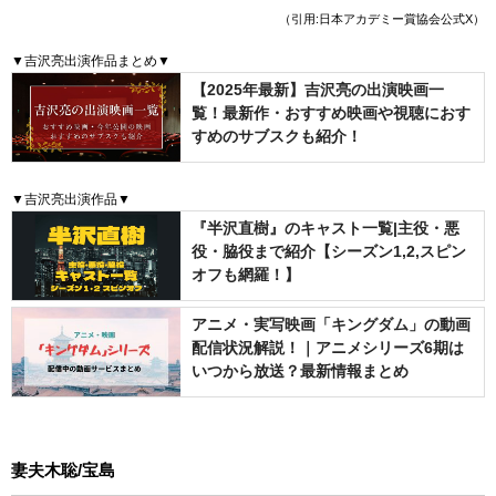
（引用:日本アカデミー賞協会公式X）
▼吉沢亮出演作品まとめ▼
【2025年最新】吉沢亮の出演映画一
覧！最新作・おすすめ映画や視聴におす
すめのサブスクも紹介！
▼吉沢亮出演作品▼
『半沢直樹』のキャスト一覧|主役・悪
役・脇役まで紹介【シーズン1,2,スピン
オフも網羅！】
アニメ・実写映画「キングダム」の動画
配信状況解説！｜アニメシリーズ6期は
いつから放送？最新情報まとめ
妻夫木聡/宝島