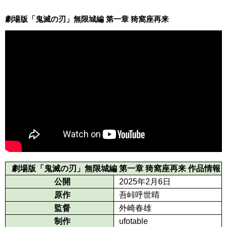
劇場版「鬼滅の刃」無限城編 第一章 猗窩座再来
劇場版「鬼滅の刃」無限城編 第一章 猗窩座再来 作品情報
公開
2025年2月6日
原作
吾峠呼世晴
監督
外崎春雄
制作
ufotable