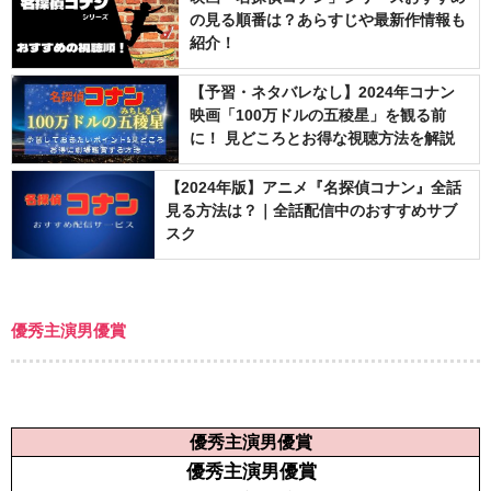
の見る順番は？あらすじや最新作情報も
紹介！
【予習・ネタバレなし】2024年コナン
映画「100万ドルの五稜星」を観る前
に！ 見どころとお得な視聴方法を解説
【2024年版】アニメ『名探偵コナン』全話
見る方法は？｜全話配信中のおすすめサブ
スク
優秀主演男優賞
優秀主演男優賞
優秀主演男優賞