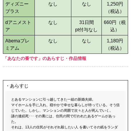
ディズニー
なし
なし
1,250
円
プラス
（税込）
dアニメスト
なし
31日間
660
円（税
ア
pt付与なし
込）
Abemaプレ
なし
なし
1,180
円
ミアム
（税込）
「あなたの番です」のあらすじ・作品情報
・あらすじ
とあるマンションに引っ越してきた一組の新婚夫婦。
マイホームを手に入れ、穏やかで幸せな暮らしが待っている。そう信
じていた。しかし、マンションの周囲で次々と人が死んでいく。
謎の連続死･･･ その裏には、住民の間で行われたあるゲームがあっ
た。
それは、13人の住民がそれぞれ殺したい人 を書いてその紙をランダ