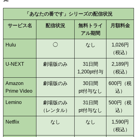
「あなたの番です」シリーズの配信状況
サービス名
配信状況
無料トライ
月額料金
アル期間
Hulu
◯
なし
1,026
円
（税込）
U-NEXT
劇場版のみ
31日間
2,189
円
1,200
pt付与
（税込）
Amazon
劇場版のみ
30日間
600
円（税
Prime Video
pt付与なし
込）
Lemino
劇場版のみ
31日間
500
円（税
（レンタル）
pt付与なし
込）
Netflix
なし
なし
1,590
円
（税込）