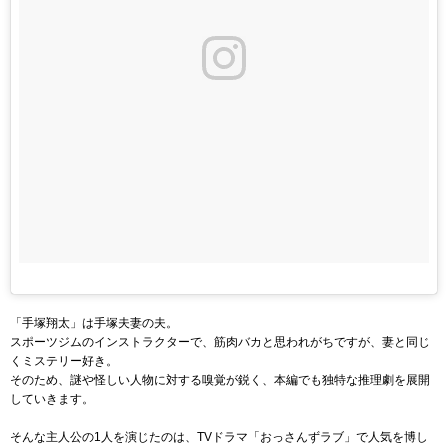
「手塚翔太」は手塚夫妻の夫。
スポーツジムのインストラクターで、筋肉バカと思われがちですが、妻と同じ
くミステリー好き。
そのため、謎や怪しい人物に対する嗅覚が鋭く、本編でも独特な推理劇を展開
していきます。
そんな主人公の1人を演じたのは、TVドラマ「おっさんずラブ」で人気を博し