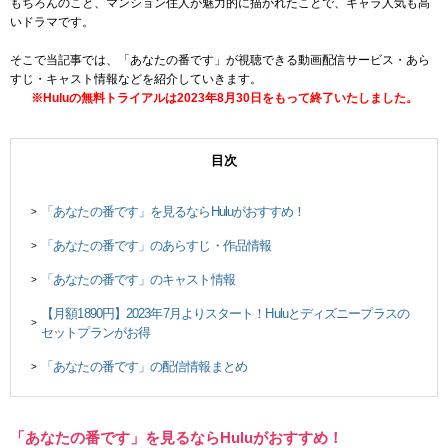
もちろんのこと、マンション住人が魅力的に描かれたことで、キャラ人気も高
いドラマです。
そこで当記事では、「あなたの番です」が視聴できる動画配信サービス・あら
すじ・キャスト情報などを紹介していきます。
※Hulu
の無料トライアルは
2023
年
8
月
30
日をもって終了いたしました。
目次
「あなたの番です」を見るならHuluがおすすめ！
>
「あなたの番です」のあらすじ・作品情報
>
「あなたの番です」のキャスト情報
>
【月額1890円】2023年7月よりスタート！Huluとディズニープラスの
>
セットプランがお得
「あなたの番です」の配信情報まとめ
>
「あなたの番です」を見るならHuluがおすすめ！