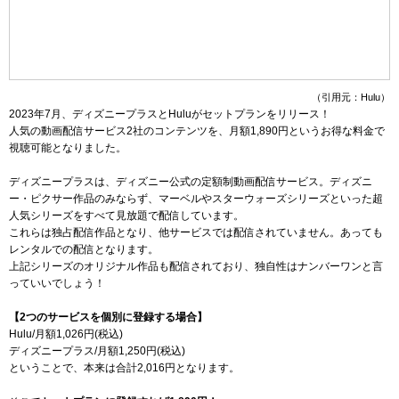
（引用元：Hulu）
2023年7月、ディズニープラスとHuluがセットプランをリリース！
人気の動画配信サービス2社のコンテンツを、月額
1,890
円というお得な料金で
視聴可能となりました。
ディズニープラスは、ディズニー公式の定額制動画配信サービス。ディズニ
ー・ピクサー作品のみならず、マーベルやスターウォーズシリーズといった超
人気シリーズをすべて見放題で配信しています。
これらは独占配信作品となり、他サービスでは配信されていません。あっても
レンタルでの配信となります。
上記シリーズのオリジナル作品も配信されており、独自性はナンバーワンと言
っていいでしょう！
【2つのサービスを個別に登録する場合】
Hulu/月額
1,026
円(税込)
ディズニープラス/月額
1,250
円(税込)
ということで、本来は合計2,016円となります。