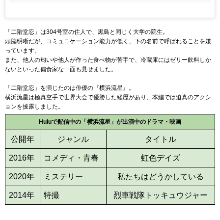
「二階堂忍」は304号室の住人で、黒島と同じく大学の院生。
頭脳明晰だが、コミュニケーション能力が低く、下の名前で呼ばれることを嫌
っています。
また、他人の匂いや他人が作った食べ物が苦手で、冷蔵庫にはゼリー飲料しか
ないといった偏食家な一面も見せました。
「二階堂忍」を演じたのは俳優の『横浜流星』。
横浜流星は極真空手で世界大会で優勝した経歴があり、本編では迫真のアクシ
ョンを披露しました。
Huluで配信中の「横浜流星」が出演中のドラマ・映画
公開年
ジャンル
タイトル
2016年
コメディ・青春
虹色デイズ
2020年
ミステリー
私たちはどうかしている
2014年
特撮
烈車戦隊トッキュウジャー