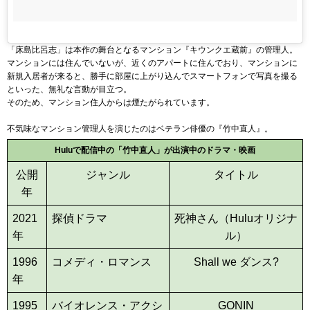
「床島比呂志」は本作の舞台となるマンション『キウンクエ蔵前』の管理人。
マンションには住んでいないが、近くのアパートに住んでおり、マンションに
新規入居者が来ると、勝手に部屋に上がり込んでスマートフォンで写真を撮る
といった、無礼な言動が目立つ。
そのため、マンション住人からは煙たがられています。
不気味なマンション管理人を演じたのはベテラン俳優の『竹中直人』。
Huluで配信中の「竹中直人」が出演中のドラマ・映画
公開
ジャンル
タイトル
年
2021
探偵ドラマ
死神さん（Huluオリジナ
年
ル）
1996
コメディ・ロマンス
Shall we ダンス?
年
1995
バイオレンス・アクシ
GONIN