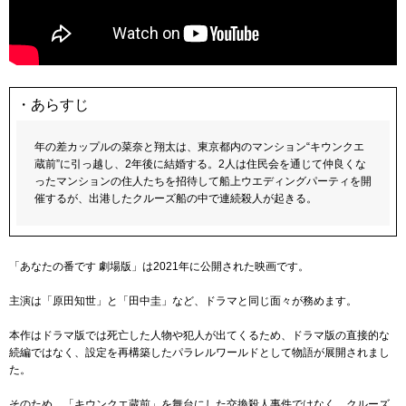
・あらすじ
年の差カップルの菜奈と翔太は、東京都内のマンション“キウンクエ
蔵前”に引っ越し、2年後に結婚する。2人は住民会を通じて仲良くな
ったマンションの住人たちを招待して船上ウエディングパーティを開
催するが、出港したクルーズ船の中で連続殺人が起きる。
「あなたの番です 劇場版」は2021年に公開された映画です。
主演は「原田知世」と「田中圭」など、ドラマと同じ面々が務めます。
本作はドラマ版では死亡した人物や犯人が出てくるため、ドラマ版の直接的な
続編ではなく、設定を再構築したパラレルワールドとして物語が展開されまし
た。
そのため、「キウンクエ蔵前」を舞台にした交換殺人事件ではなく、クルーズ