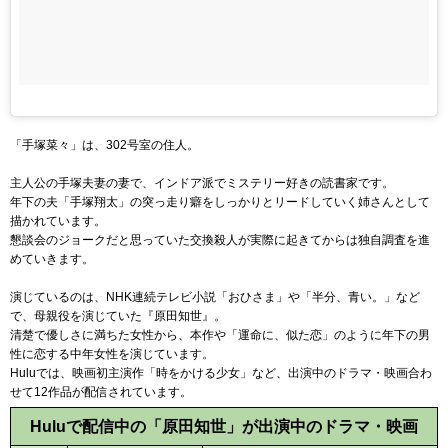
「手塚菜々」は、302号室の住人。
主人公の手塚夫妻の妻で、インドア派でミステリー好きの読書家です。
年下の夫「手塚翔太」の突っ走り癖をしっかりとリードしていく姉さんとして
描かれています。
懇談会のジョークだと思っていた交換殺人が実際に起きてからは独自調査を進
めていきます。
演じているのは、NHK連続テレビ小説「おひさま」や「半分、青い。」など
で、母親役を演じていた『原田知世』。
清楚で優しさに満ちた女性から、本作や「運命に、似た恋」のように年下の男
性に恋する中年女性を演じています。
Huluでは、映画初主演作「時をかける少女」など、出演中のドラマ・映画合わ
せて12作品が配信されています。
Huluで配信中の「原田知世」が出演中のドラマ・映画