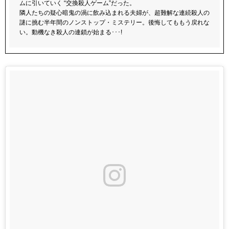
ムに引いていく “交換殺人ゲーム”だった。
隣人たちの疑心暗鬼の渦に飲み込まれる夫婦が、超難解な連続殺人の
謎に挑む半年間のノンストップ・ミステリー。後悔してももう戻れな
い。動機なき殺人の連鎖が始まる･･･!