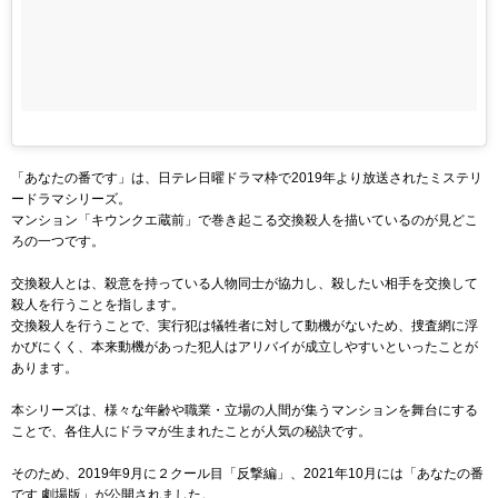
「あなたの番です」は、日テレ日曜ドラマ枠で2019年より放送されたミステリ
ードラマシリーズ。
マンション「キウンクエ蔵前」で巻き起こる交換殺人を描いているのが見どこ
ろの一つです。
交換殺人とは、殺意を持っている人物同士が協力し、殺したい相手を交換して
殺人を行うことを指します。
交換殺人を行うことで、実行犯は犠牲者に対して動機がないため、捜査網に浮
かびにくく、本来動機があった犯人はアリバイが成立しやすいといったことが
あります。
本シリーズは、様々な年齢や職業・立場の人間が集うマンションを舞台にする
ことで、各住人にドラマが生まれたことが人気の秘訣です。
そのため、2019年9月に２クール目「反撃編」、2021年10月には「あなたの番
です 劇場版」が公開されました。