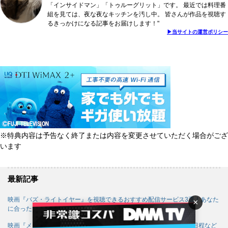
「インサイドマン」「トゥルーグリット」です。 最近では料理番
組を見ては、夜な夜なキッチンを汚し中。 皆さんが作品を視聴す
るきっかけになる記事をお届けします！"
▶︎当サイトの運営ポリシー
※特典内容は予告なく終了または内容を変更させていただく場合がござ
います
最新記事
映画『バズ・ライトイヤー』を視聴できるおすすめ配信サービス3選！あなた
×
に合ったサービスを厳選してお届け！
映画『メイドインアビス 目覚める神秘』いつから？作品情報や公開日程など