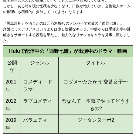
数学好きの大人しい性格だが、いつもどこかを怪我しています。
しかし、ある時を境に怪我も少なくなり、口数が増えていき、交換殺人ゲーム
の推理にも積極的に参加していくようになります。
「黒島沙和」を演じたのは元乃木坂46のメンバーで女優の『西野七瀬』。
序盤はミステリアスというよりは少し陰鬱なキャラ、中盤からは手塚夫妻の謎
解きをサポートする役割を果たし、魅力的なリケジョキャラを見事に演じまし
た。
Huluで配信中の「西野七瀬」が出演中のドラマ・映画
公開
ジャンル
タイトル
年
2021
コメディ・ド
コヅメ〜たたかう!交番女子〜
年
ラマ
2022
ラブコメディ
恋なんて、本気でやってどうす
年
るの?
2019
バラエティ
グータンヌーボ2
年