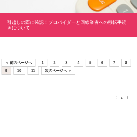
引越しの際に確認！プロバイダーと回線業者への移転手続
きについて
＜ 前のページへ
1
2
3
4
5
6
7
8
9
10
11
次のページへ ＞
▲