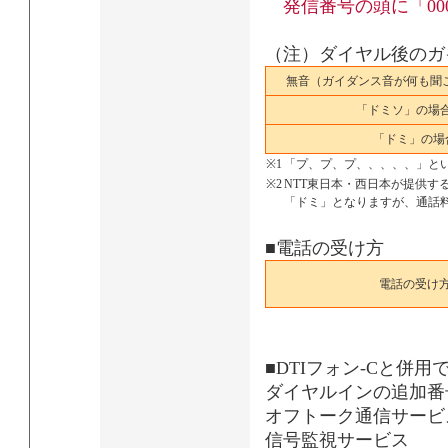
発信番号の頭に「00
（注）ダイヤル後のガ
無音（ガイダンス音が何も聞
「ドミソ」の場合
「ドミ」の場
※1
「プ、プ、プ、、、、、」と
※2
NTT東日本・西日本が提供す
「ドミ」となりますが、通話
■電話の受け方
電話の受け
■DTIフォン-Cと併
ダイヤルインの追加番
オフトーク通信サービ
信号監視サービス