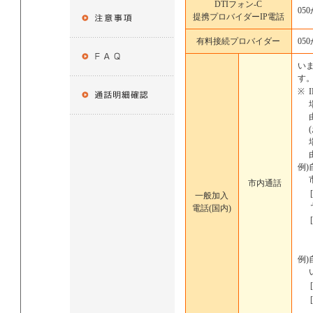
DTIフォン-C
05
提携プロバイダーIP電話
有料接続プロバイダー
05
い
す
※
例)
市内通話
一般加入
電話(国内)
例)