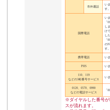
い
市外通話
す
い
「0
し
け
国際電話
し
「0
の
す
携帯電話
い
PHS
い
110、119
い
などの3桁番号サービス
0120、0570、0990
「0
などの電話サービス
※ダイヤルした番号が
スが流れます。