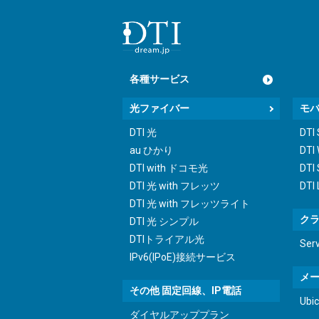
各種サービス
光ファイバー
モ
DTI 光
DTI
au ひかり
DTI
DTI with ドコモ光
DTI 
DTI 光 with フレッツ
DTI
DTI 光 with フレッツライト
ク
DTI 光 シンプル
DTIトライアル光
Ser
IPv6(IPoE)接続サービス
メ
その他 固定回線、IP電話
Ub
ダイヤルアッププラン