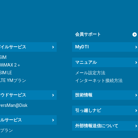
会員サポート
バイルサービス
MyDTI
 SIM
マニュアル
 WiMAX 2＋
SIM LE
メール設定方法
 LTE YMプラン
インターネット接続方法
ラウドサービス
技術情報
versMan@Disk
引っ越しナビ
ールサービス
外部情報送信について
icプラン