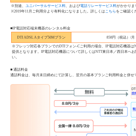
※別途、
ユニバーサルサービス料
、および
電話リレーサービス料
がかかりま
※2019年11月ご利用分より有料化になりました。詳しくは
こちら
をご確認く
■IP電話対応端末機器のレンタル料金
DTI ADSL Aタイプ50Mプラン
858円（税込）/月
※フレッツ対応各プランでのDTIフォン-Cご利用の場合、IP電話対応機器は
提供となります。IP電話対応機器について詳しくはNTT東日本／西日本へ
い。
■ 通話料金
通話料金は、毎月末日締めにて計算し、翌月の基本プランご利用料金と併せ