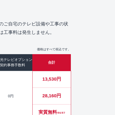
のご自宅のテレビ設備や工事の状
合は工事料は発生しません。
価格はすべて税込です。
光テレビオプション
合計
契約事務手数料
13,530円
28,160円
0円
実質無料
※6※7