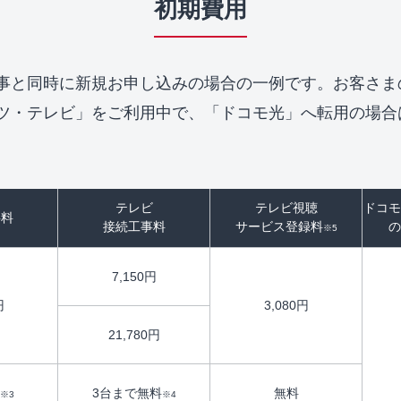
初期費用
事と同時に新規お申し込みの場合の一例です。お客さま
ッツ・テレビ」をご利用中で、「ドコモ光」へ転用の場
テレビ
テレビ視聴
ドコモ
事料
接続工事料
サービス登録料
の
※5
7,150円
円
3,080円
21,780円
3台まで無料
無料
※3
※4