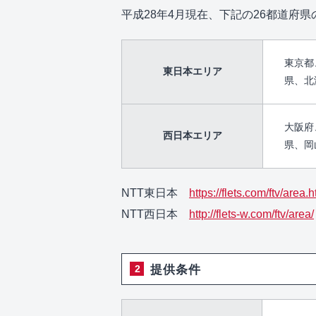
平成28年4月現在、下記の26都道府
東京都
東日本
エリア
県、北
大阪府
西日本
エリア
県、岡
NTT東日本
https://flets.com/ftv/area.h
NTT西日本
http://flets-w.com/ftv/area/
提供条件