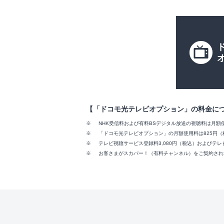
【「ドコモ光テレビオプション」の料金に
NHK受信料および有料BSデジタル放送の視聴料は月額
「ドコモ光テレビオプション」の月額使用料は825円（
テレビ視聴サービス登録料3,080円（税込）およびテレ
お客さまがスカパー！（有料チャンネル）をご契約され