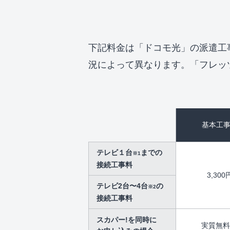
下記料金は「ドコモ光」の派遣工
況によって異なります。 「フレ
基本工
テレビ１台
までの
※1
接続工事料
3,300
テレビ2台〜4台
の
※2
接続工事料
スカパー!を同時に
実質無料