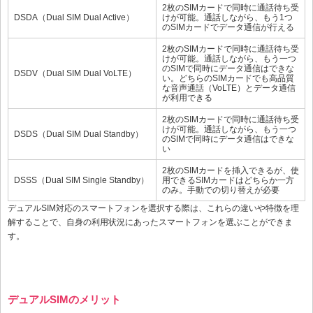
2枚のSIMカードで同時に通話待ち受
DSDA（Dual SIM Dual Active）
けが可能。通話しながら、もう1つ
のSIMカードでデータ通信が行える
2枚のSIMカードで同時に通話待ち受
けが可能。通話しながら、もう一つ
のSIMで同時にデータ通信はできな
DSDV（Dual SIM Dual VoLTE）
い。どちらのSIMカードでも高品質
な音声通話（VoLTE）とデータ通信
が利用できる
2枚のSIMカードで同時に通話待ち受
けが可能。通話しながら、もう一つ
DSDS（Dual SIM Dual Standby）
のSIMで同時にデータ通信はできな
い
2枚のSIMカードを挿入できるが、使
DSSS（Dual SIM Single Standby）
用できるSIMカードはどちらか一方
のみ。手動での切り替えが必要
デュアルSIM対応のスマートフォンを選択する際は、これらの違いや特徴を理
解することで、自身の利用状況にあったスマートフォンを選ぶことができま
す。
デュアルSIMのメリット