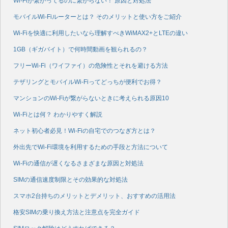
Wi-Fiが繋がってるのに繋がらない！ 原因と対処法
モバイルWi-Fiルーターとは？ そのメリットと使い方をご紹介
Wi-Fiを快適に利用したいなら理解すべきWiMAX2+とLTEの違い
1GB（ギガバイト）で何時間動画を観られるの？
フリーWi-Fi（ワイファイ）の危険性とそれを避ける方法
テザリングとモバイルWi-Fiってどっちが便利でお得？
マンションのWi-Fiが繋がらないときに考えられる原因10
Wi-Fiとは何？ わかりやすく解説
ネット初心者必見！Wi-Fiの自宅でのつなぎ方とは？
外出先でWi-Fi環境を利用するための手段と方法について
Wi-Fiの通信が遅くなるさまざまな原因と対処法
SIMの通信速度制限とその効果的な対処法
スマホ2台持ちのメリットとデメリット、おすすめの活用法
格安SIMの乗り換え方法と注意点を完全ガイド