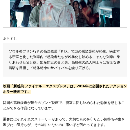
あらすじ
ソウル発プサン行きの高速鉄道「KTX」で謎の感染爆発が発生。疾走す
る密室と化した列車内で感染者たちが凶暴化し始める。そんな列車に乗
りあわせた父と娘、出産間近の妻と夫、高校生の恋人同士らは安全な終
着駅を目指して絶体絶命のサバイバルを繰り広げる。
映画「新感染 ファイナル・エクスプレス」は、2016年に公開されたアクション
ホラー映画です。
韓国の高速鉄道が舞台のゾンビ映画で、密室に閉じ込められた恐怖を感じるこ
とができる作品になっています。
乗客にはそれぞれのストーリーがあって、大切なものを守りたい気持ちや生き
延びたい気持ちが、その場にいないのに痛いほど伝わってきます。