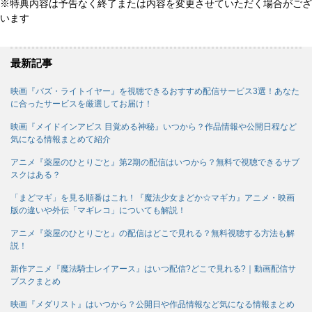
※特典内容は予告なく終了または内容を変更させていただく場合がござ
います
最新記事
映画『バズ・ライトイヤー』を視聴できるおすすめ配信サービス3選！あなた
に合ったサービスを厳選してお届け！
映画『メイドインアビス 目覚める神秘』いつから？作品情報や公開日程など
気になる情報まとめて紹介
アニメ『薬屋のひとりごと』第2期の配信はいつから？無料で視聴できるサブ
スクはある？
「まどマギ」を見る順番はこれ！『魔法少女まどか☆マギカ』アニメ・映画
版の違いや外伝「マギレコ」についても解説！
アニメ『薬屋のひとりごと』の配信はどこで見れる？無料視聴する方法も解
説！
新作アニメ『魔法騎士レイアース』はいつ配信?どこで見れる?｜動画配信サ
ブスクまとめ
映画『メダリスト』はいつから？公開日や作品情報など気になる情報まとめ