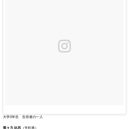
大学3年生 生存者の一人
等々力 比呂
（笠松将）