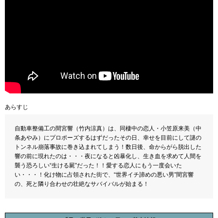
あらすじ
自動車整備工の間宮響（竹内涼真）は、同棲中の恋人・小笠原来美（中
条あやみ）にプロポーズするはずだったその日、幸せを目前にして謎の
トンネル崩落事故に巻き込まれてしまう！数日後、命からがら脱出した
響の前に現れたのは・・・夜になると凶暴化し、生き血を求めて人間を
襲う恐ろしい“生ける屍”だった！！愛する恋人にもう一度会いた
い・・・！化け物に占領された街で、“世界イチ諦めの悪い男”間宮響
の、死と隣り合わせの壮絶なサバイバルが始まる！