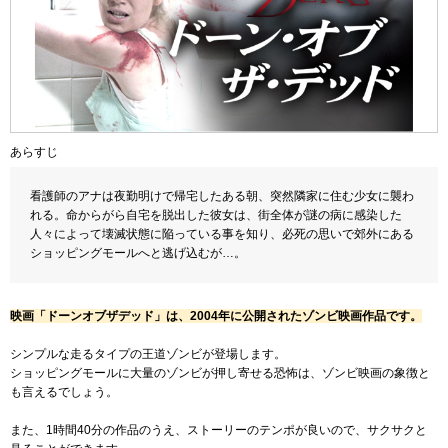
あらすじ
看護師のアナは夜勤明けで帰宅したある朝、突然隣家に住む少女に襲わ
れる。命からがら自宅を脱出した彼女は、街全体が謎の病に感染した
人々によって壊滅状態に陥っている事を知り、必死の思いで郊外にある
ショッピングモールへと逃げ込むが…。
映画「ドーンオブザデッド」は、2004年に公開されたゾンビ映画作品です。
シンプルな走るタイプの王道ゾンビが登場します。
ショッピングモールに大量のゾンビが押し寄せる恐怖は、ゾンビ映画の象徴と
も言えるでしょう。
また、1時間40分の作品のうえ、ストーリーのテンポが良いので、サクサクと