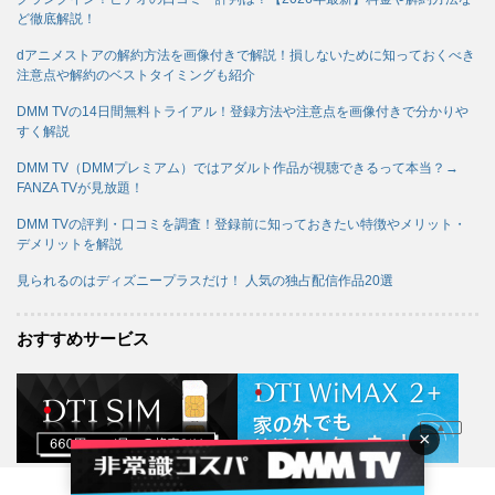
ど徹底解説！
dアニメストアの解約方法を画像付きで解説！損しないために知っておくべき
注意点や解約のベストタイミングも紹介
DMM TVの14日間無料トライアル！登録方法や注意点を画像付きで分かりや
すく解説
DMM TV（DMMプレミアム）ではアダルト作品が視聴できるって本当？→
FANZA TVが見放題！
DMM TVの評判・口コミを調査！登録前に知っておきたい特徴やメリット・
デメリットを解説
見られるのはディズニープラスだけ！ 人気の独占配信作品20選
おすすめサービス
▲
×