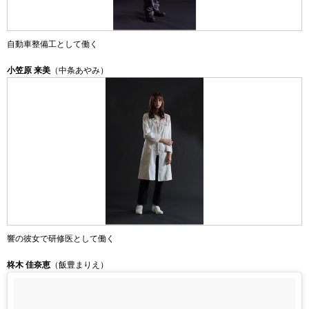
自動車整備工として働く
小笠原 来美
（中条あやみ）
響の彼女で研修医として働く
柊木 佳奈恵
（飯豊まりえ）