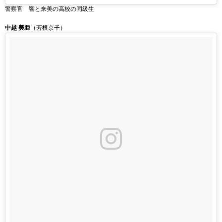
警察官 響と来美の高校の同級生
中越 美亜
（芳根京子）