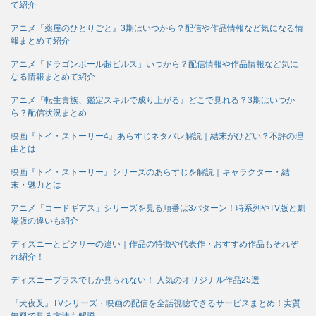
て紹介
アニメ『薬屋のひとりごと』3期はいつから？配信や作品情報など気になる情
報まとめて紹介
アニメ「ドラゴンボール超ビルス」いつから？配信情報や作品情報など気に
なる情報まとめて紹介
アニメ『転生貴族、鑑定スキルで成り上がる』どこで見れる？3期はいつか
ら？配信状況まとめ
映画『トイ・ストーリー4』あらすじネタバレ解説｜結末がひどい？不評の理
由とは
映画『トイ・ストーリー』シリーズのあらすじを解説｜キャラクター・結
末・魅力とは
アニメ「コードギアス」シリーズを見る順番は3パターン！時系列やTV版と劇
場版の違いも紹介
ディズニーとピクサーの違い｜作品の特徴や代表作・おすすめ作品もそれぞ
れ紹介！
ディズニープラスでしか見られない！ 人気のオリジナル作品25選
『犬夜叉』TVシリーズ・映画の配信を全話視聴できるサービスまとめ！実質
無料で見る方法も解説