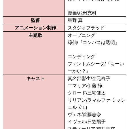
漫画/武田充司
監督
星野 真
アニメーション制作
スタジオフラッド
主題歌
オープニング
緑仙/『コンパスは透明』
エンディング
ファントムシータ/『もーい
ーかい？』
キャスト
真名部響生/金元寿子
エマリア/伊藤 静
クロード/三宅健太
リリアン/ラマルファ ミッシ
ェル 立山
ヴェネ/首藤志奈
イヴェル/日笠陽子
スティーリア/徳井青空