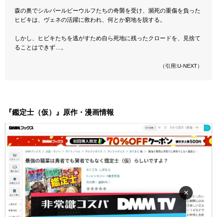
森の奥でシルバールビーウルフたちの奇襲を受け、瀕死の重傷を負った
ヒビキは、ヴェネの活躍に救われ、何とか窮地を脱する。
しかし、ヒビキたちを逃がすため自ら死地に残ったクロードを、見捨て
ることはできず…。
（引用:U-NEXT）
『鑑定士（仮）』原作・漫画情報
×