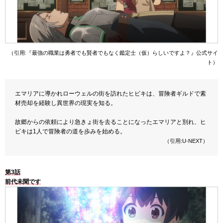
（引用:『最強の職業は勇者でも賢者でもなく鑑定士（仮）らしいですよ？』公式サイ
ト）
エマリアに導かれローウェルの街を訪れたヒビキは、冒険者ギルドで素
材売却を経験し異世界の現実を知る。
故郷からの依頼により急きょ街を去ることになったエマリアと別れ、ヒ
ビキは1人で冒険者の道を歩みを始める。
（引用:U-NEXT）
第3話
前代未聞です