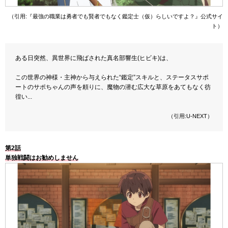
（引用:『最強の職業は勇者でも賢者でもなく鑑定士（仮）らしいですよ？』公式サイ
ト）
ある日突然、異世界に飛ばされた真名部響生(ヒビキ)は、
この世界の神様・主神から与えられた“鑑定”スキルと、ステータスサポ
ートのサポちゃんの声を頼りに、魔物の潜む広大な草原をあてもなく彷
徨い..
.
（引用:U-NEXT）
第2話
単独戦闘はお勧めしません