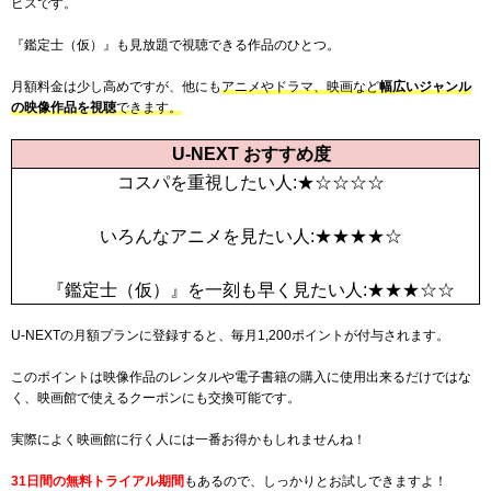
ビスです。
『鑑定士（仮）』も見放題で視聴できる作品のひとつ。
月額料金は少し高めですが、他にも
アニメやドラマ、映画など
幅広いジャンル
の映像作品を視聴
できます。
U-NEXT おすすめ度
コスパを重視したい人:★☆☆☆☆
いろんなアニメを見たい人:★★★★☆
『鑑定士（仮）』を一刻も早く見たい人:★★★☆☆
U-NEXTの月額プランに登録すると、毎月
1,200
ポイントが付与されます。
このポイントは映像作品のレンタルや電子書籍の購入に使用出来るだけではな
く、映画館で使えるクーポンにも交換可能です。
実際によく映画館に行く人には一番お得かもしれませんね！
31日間
の無料トライアル期間
もあるので、しっかりとお試しできますよ！