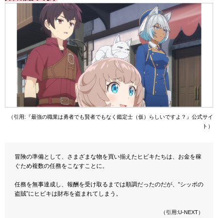
（引用:『最強の職業は勇者でも賢者でもなく鑑定士（仮）らしいですよ？』公式サイ
ト）
冒険の準備として、さまざまな物を買い揃えたヒビキたちは、お金を稼
ぐため複数の任務をこなすことに。
任務を無事達成し、報酬を受け取るまでは順調だったのだが、“シッポの
盗賊”にヒビキは財布を盗まれてしまう。
（引用:U-NEXT）