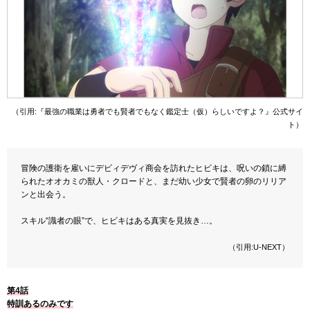
（引用:『最強の職業は勇者でも賢者でもなく鑑定士（仮）らしいですよ？』公式サイ
ト）
冒険の護衛を雇いにデビィデヴィ商会を訪れたヒビキは、呪いの鎖に縛
られたオオカミの獣人・クロードと、まだ幼い少女で賢者の卵のリリア
ンと出会う。
スキル“識者の眼”で、ヒビキはある真実を見抜き…。
（引用:U-NEXT）
第4話
特訓あるのみです