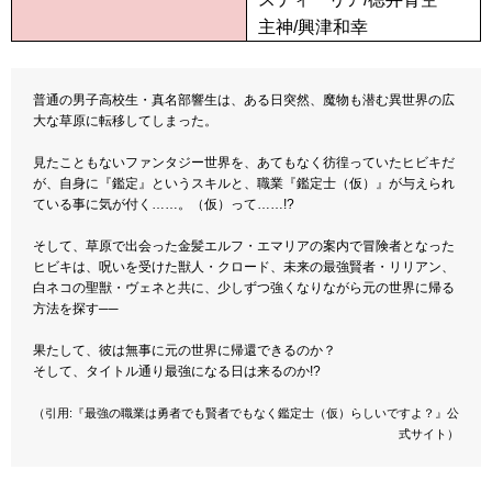
主神/興津和幸
普通の男子高校生・真名部響生は、ある日突然、魔物も潜む異世界の広
大な草原に転移してしまった。
見たこともないファンタジー世界を、あてもなく彷徨っていたヒビキだ
が、自身に『鑑定』というスキルと、職業『鑑定士（仮）』が与えられ
ている事に気が付く……。（仮）って……!?
そして、草原で出会った金髪エルフ・エマリアの案内で冒険者となった
ヒビキは、呪いを受けた獣人・クロード、未来の最強賢者・リリアン、
白ネコの聖獣・ヴェネと共に、少しずつ強くなりながら元の世界に帰る
方法を探す──
果たして、彼は無事に元の世界に帰還できるのか？
そして、タイトル通り最強になる日は来るのか!?
（引用:『最強の職業は勇者でも賢者でもなく鑑定士（仮）らしいですよ？』公
式サイト）