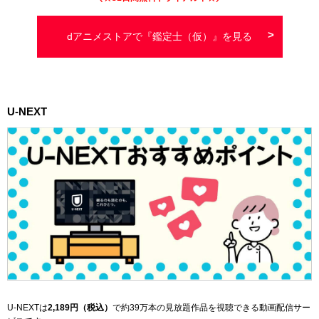
dアニメストアで『鑑定士（仮）』を見る
U-NEXT
U-NEXTは
2,189
円（税込）
で
約39万本
の見放題作品を視聴できる動画配信サー