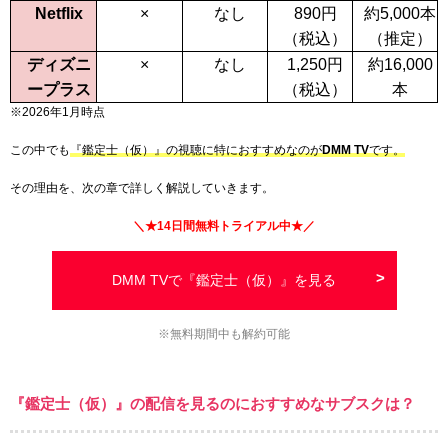
Netflix
×
なし
890
円
約5,000本
（税込）
（推定）
ディズニ
×
なし
1,250
円
約16,000
ープラス
（税込）
本
※2026年1月時点
この中でも
『鑑定士（仮）』の視聴に特におすすめなのが
DMM TV
です
。
その理由を、次の章で詳しく解説していきます。
＼★
14日間
無料トライアル中★／
DMM TVで『鑑定士（仮）』を見る
※無料期間中も解約可能
『鑑定士（仮）』の配信を見るのにおすすめなサブスクは？