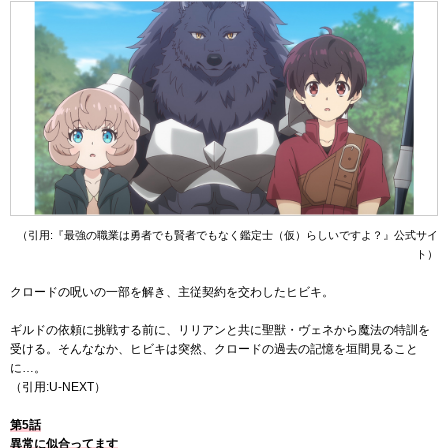
（引用:『最強の職業は勇者でも賢者でもなく鑑定士（仮）らしいですよ？』公式サイ
ト）
クロードの呪いの一部を解き、主従契約を交わしたヒビキ。
ギルドの依頼に挑戦する前に、リリアンと共に聖獣・ヴェネから魔法の特訓を
受ける。そんななか、ヒビキは突然、クロードの過去の記憶を垣間見ること
に…。
（引用:U-NEXT）
第5話
異常に似合ってます