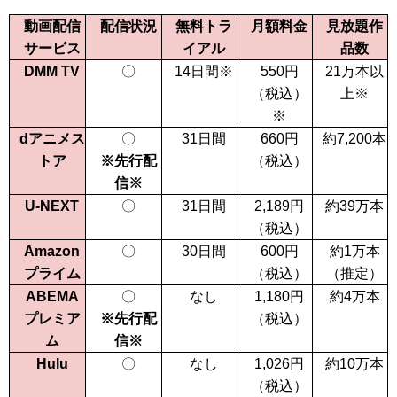
動画配信
配信状況
無料トラ
月額料金
見放題作
サービス
イアル
品数
DMM TV
〇
14日間
※
550
円
21万本以
（税込）
上
※
※
dアニメス
〇
31日間
660
円
約7,200本
トア
※先行配
（税込）
信※
U-NEXT
〇
31日間
2,189
円
約39万本
（税込）
Amazon
〇
30日間
600
円
約1万本
プライム
（税込）
（推定）
ABEMA
〇
なし
1,180
円
約4万本
プレミア
※先行配
（税込）
ム
信※
Hulu
〇
なし
1,026
円
約10万本
（税込）