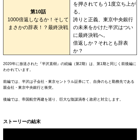
を押されてもう1度立ち上が
第10話
る。
1000倍返しなるか！そして
誇りと正義、東京中央銀行
まさかの辞表！？最終決戦
の未来をかけた半沢はつい
に最終決戦へ。
倍返しか？それとも辞表
か？
2020年に放送された『半沢直樹』の続編（第2期）は、第1期と同じく前後編に
わかれています。
前編では、半沢は子会社・東京セントラル証券にて、自身のもと勤務先である
親会社・東京中央銀行と衝突。
後編では、帝国航空再建を巡り、巨大な陰謀渦巻く政府と対立します。
ストーリーの結末