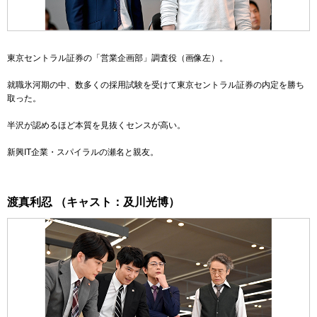
東京セントラル証券の「営業企画部」調査役
（画像左）
。
就職氷河期の中、数多くの採用試験を受けて東京セントラル証券の内定を勝ち
取った。
半沢が認めるほど本質を見抜くセンスが高い。
新興IT企業・スパイラルの瀬名と親友。
渡真利忍 （キャスト：及川光博）