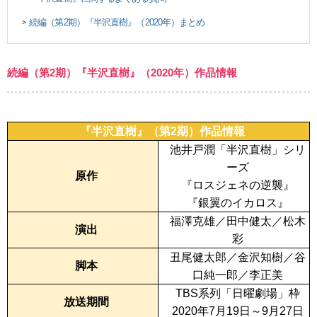
続編（第2期）『半沢直樹』（2020年）まとめ
>
続編（第2期）『半沢直樹』（2020年）作品情報
『半沢直樹』（第2期）作品情報
池井戸潤「半沢直樹」シリ
ーズ
原作
『ロスジェネの逆襲』
『銀翼のイカロス』
福澤克雄／田中健太／松木
演出
彩
丑尾健太郎／金沢知樹／谷
脚本
口純一郎／李正美
TBS系列「日曜劇場」枠
放送期間
2020年7月19日～9月27日