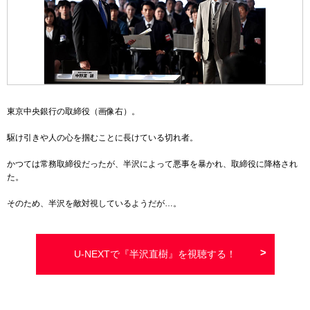
東京中央銀行の取締役
（画像右）
。
駆け引きや人の心を掴むことに長けている切れ者。
かつては常務取締役だったが、半沢によって悪事を暴かれ、取締役に降格され
た。
そのため、半沢を敵対視しているようだが…。
U-NEXTで『半沢直樹』を視聴する！