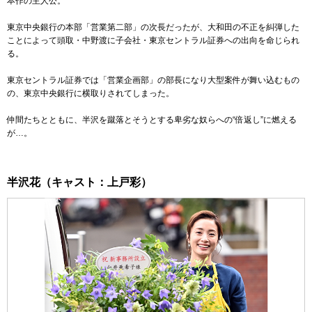
本作の主人公。
東京中央銀行の本部「営業第二部」の次長だったが、大和田の不正を糾弾した
ことによって頭取・中野渡に子会社・東京セントラル証券への出向を命じられ
る。
東京セントラル証券では「営業企画部」の部長になり大型案件が舞い込むもの
の、東京中央銀行に横取りされてしまった。
仲間たちとともに、半沢を蹴落とそうとする卑劣な奴らへの“倍返し”に燃える
が…。
半沢花（キャスト：上戸彩）