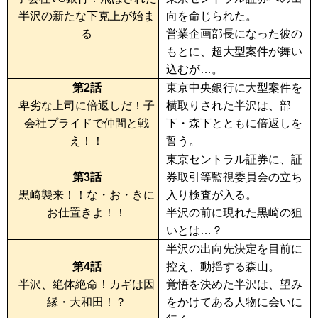
半沢の新たな下克上が始ま
向を命じられた。
る
営業企画部長になった彼の
もとに、超大型案件が舞い
込むが…。
第2話
東京中央銀行に大型案件を
卑劣な上司に倍返しだ！子
横取りされた半沢は、部
会社プライドで仲間と戦
下・森下とともに倍返しを
え！！
誓う。
東京セントラル証券に、証
第3話
券取引等監視委員会の立ち
黒崎襲来！！な・お・きに
入り検査が入る。
お仕置きよ！！
半沢の前に現れた黒崎の狙
いとは…？
半沢の出向先決定を目前に
第4話
控え、動揺する森山。
半沢、絶体絶命！カギは因
覚悟を決めた半沢は、望み
縁・大和田！？
をかけてある人物に会いに