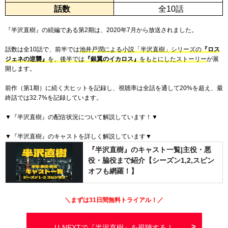
話数
全10話
『半沢直樹』の続編である第2期は、2020年7月から放送されました。
話数は全10話で、前半では
池井戸潤による小説「半沢直樹」シリーズの
『ロス
ジェネの逆襲』
を、後半では
『銀翼のイカロス』
をもとにしたストーリー
が展
開します。
前作（第1期）に続く大ヒットを記録し、視聴率は全話を通して20%を超え、最
終話では32.7%を記録しています。
▼『半沢直樹』の配信状況について解説しています！▼
▼『半沢直樹』のキャストを詳しく解説しています▼
『半沢直樹』のキャスト一覧|主役・悪
役・脇役まで紹介【シーズン1,2,スピン
オフも網羅！】
＼まずは
31日間
無料トライアル！／
U-NEXTで『半沢直樹』を視聴する！