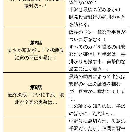
体誰なのか？
接対決へ！
半沢は最後の望みをかけ、
開発投資銀行の谷川のもと
を訪れる。
政界のドン・箕部幹事長が
ついに牙をむく！
第8話
すべてのカギを握るのは箕
まさか頭取が…！？極悪政
部だと確信した半沢は、手
治家の不正を暴け！
掛かりを探す中、衝撃的な
過去に辿り着き…。
黒崎の助言によって半沢は
箕部の不正の証拠を掴む
第9話
が、何者かに奪われてしま
最終決戦！ついに半沢、敗
う。
北か？真の黒幕は…
この証拠を知るのは、半沢
のほかに、ただ1人…。
中野渡に裏切られ、失意の
半沢だったが、仲間に背中