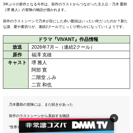
3年ぶりの新作となる今作は、前作のラストからつながった主人公・乃木 憂助
（堺 雅人）の冒険の物語が描かれます。
前作のラストシーンで乃木が目にした赤い饅頭はいったい何だったのか？新た
な謎、愛や裏切りが、連続2クールでじっくり明らかになっていくようです。
ドラマ『VIVANT』作品情報
放送
2026年7月～（連続2クール）
原作
福澤 克雄
キャスト
堺 雅人
阿部 寛
二階堂 ふみ
二宮 和也
乃木憂助の冒険には、まだ続きがあった
前作のラストシーンから直結する物語
×
“世界を巻き込む大きな渦”が遂に、別班を飲み込んでいく――