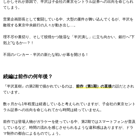
しかしそれが原因で、半沢は子会社の東京セントラル証券への出向を命じられ
てしまう。
営業企画部長として奮闘している中、大型の案件が舞い込んでくるが、半沢を
敵視する東京中央銀行の人々が動き出し…。
理不尽や裏切り、そして狡猾かつ陰湿な「半沢潰し」に立ち向かい、銀行へ“下
剋上”なるか―？！
不屈のバンカー・半沢の新たな戦いが幕を開ける！
続編は前作の何年後？
『半沢直樹』の第2期で描かれているのは、
前作（第1期）の直後
の話だとされ
ています。
数ヶ月から1年程度は経過していると考えられていますが、子会社の東京セント
ラル証券への出向を命じられてから時間は経っていません。
前作では登場人物がガラケーを使っている中、第2期ではスマートフォンが普及
しているなど、時間の流れを感じさせられるような違和感はありますが、ドラ
マ制作の都合によるものでしょう。