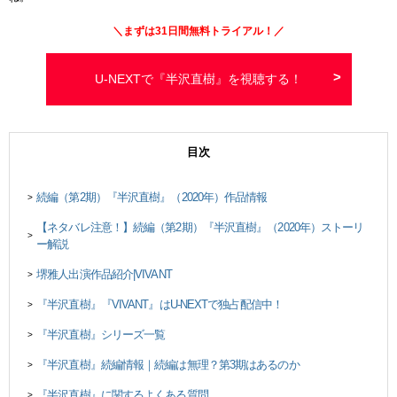
＼まずは
31日間
無料トライアル！／
U-NEXTで『半沢直樹』を視聴する！
目次
続編（第2期）『半沢直樹』（2020年）作品情報
>
【ネタバレ注意！】続編（第2期）『半沢直樹』（2020年）ストーリ
>
ー解説
堺雅人出演作品紹介|VIVANT
>
『半沢直樹』『VIVANT』はU-NEXTで独占配信中！
>
『半沢直樹』シリーズ一覧
>
『半沢直樹』続編情報｜続編は無理？第3期はあるのか
>
『半沢直樹』に関するよくある質問
>