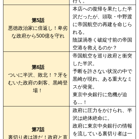
行く。
本店への復帰を果たした半
沢だったが、頭取・中野渡
第5話
に帝国航空の再建を命じら
悪徳政治家に倍返し！卑劣
れる。
な政府から500億を守れ
陰謀渦巻く破綻寸前の帝国
空港を救えるのか？
帝国航空を巡り政府と衝突
した半沢。
第6話
予断を許さない状況の中で
ついに半沢、敗北！？牙を
黒崎が現れ、ある重大なミ
むいた政府の刺客、黒崎登
スが発覚。
場！
東京中央銀行に危機が迫
る…！
政府に圧力をかけられ、半
沢は絶体絶命に。
政府に東京中央銀行の情報
第7話
を流している裏切り者は一
裏切り者は誰だ！政府と直