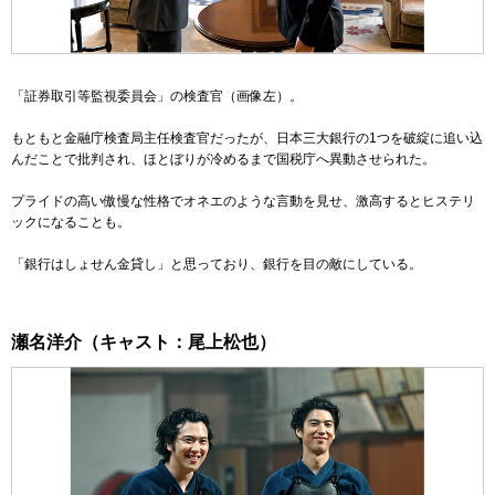
「証券取引等監視委員会」の検査官
（画像左）
。
もともと金融庁検査局主任検査官だったが、日本三大銀行の1つを破綻に追い込
んだことで批判され、ほとぼりが冷めるまで国税庁へ異動させられた。
プライドの高い傲慢な性格でオネエのような言動を見せ、激高するとヒステリ
ックになることも。
「銀行はしょせん金貸し」と思っており、銀行を目の敵にしている。
瀬名洋介（キャスト：尾上松也）