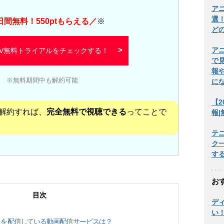
ア
選
日間
無料！
550
ptもらえる／
※
ど
ア
 TV無料トライアルをチェックする！
で
報
※無料期間中も解約可能
に
【2
解約すれば、
完全無料で視聴できる
ってことで
報
テ
ク
す
お
目次
デ
い
」を配信している動画配信サービスは？