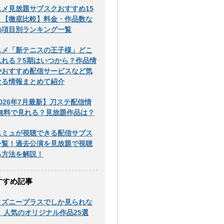
ニメ見放題サブスクおすすめ15
！【徹底比較】料金・作品数な
の項目別ランキング一覧
ニメ「新テニスの王子様」どこ
見れる？5期はいつから？作品情
やおすすめ配信サービスなど気
なる情報まとめて紹介
026年7月最新】刀ステ配信情
|無料で見れる？見放題作品は？
ニミュが視聴できる配信サブス
一覧！過去公演を見放題で視聴
る方法を解説！
すすめ記事
ィズニープラスでしか見られな
！ 人気のオリジナル作品25選