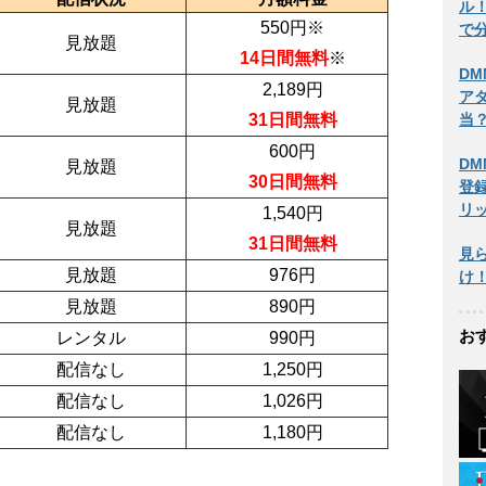
ル
550
円※
で
見放題
14日間
無料
※
DM
2,189
円
ア
見放題
当？
31日間
無料
600
円
DM
見放題
30日間
無料
登
リ
1,540
円
見放題
31日間
無料
見
見放題
976
円
け
見放題
890
円
お
レンタル
990
円
配信なし
1,250
円
配信なし
1,026
円
配信なし
1,180
円