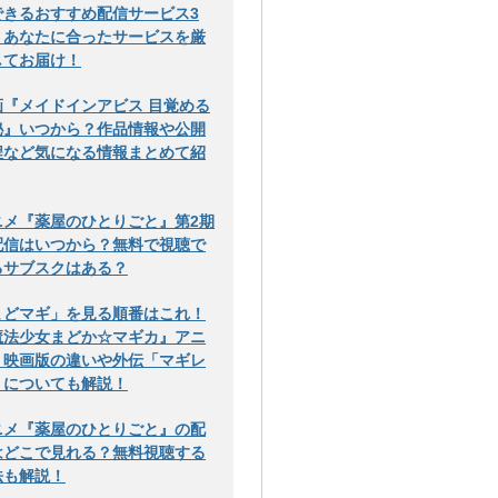
できるおすすめ配信サービス3
！あなたに合ったサービスを厳
してお届け！
画『メイドインアビス 目覚める
秘』いつから？作品情報や公開
程など気になる情報まとめて紹
ニメ『薬屋のひとりごと』第2期
配信はいつから？無料で視聴で
るサブスクはある？
まどマギ」を見る順番はこれ！
魔法少女まどか☆マギカ』アニ
・映画版の違いや外伝「マギレ
」についても解説！
ニメ『薬屋のひとりごと』の配
はどこで見れる？無料視聴する
法も解説！