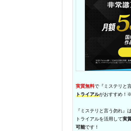
実質無料
で『ミステリと
トライアル
がおすすめ！
『ミステリと言う勿れ』は
トライアルを活用して
実
可能
です！