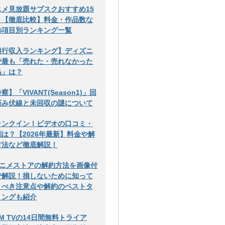
ニメ見放題サブスクおすすめ15
！【徹底比較】料金・作品数な
の項目別ランキング一覧
興行収入ランキング】ディズニ
で最も「売れた・売れなかった
品」は？
察】「VIVANT(Season1)」回
済み伏線と未回収の謎について
ランクイン！ビデオの口コミ・
判は？【2026年最新】料金や解
方法など徹底解説！
アニメストアの解約方法を画像付
で解説！損しないために知って
くべき注意点や解約のベストタ
ミングも紹介
M TVの14日間無料トライア