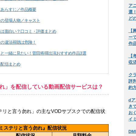
ア
」あらすじ／作品概要
選
ど
」の登場人物／キャスト
【
」は面白い？口コミ・評価まとめ
ー
」の違法視聴は危険！
作
と一緒に見たい！菅田将暉出演おすすめ作品3選
【考
収
」配信まとめ
ク
評
れ」を配信している動画配信サービスは？
約
d
き
テリと言う勿れ」の主なVODサブスクでの配信状
お
イ
ミステリと言う勿れ』配信状況
DM
配信状況
月額料金