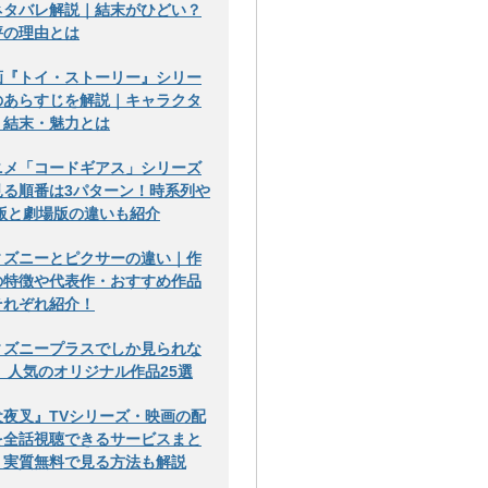
ネタバレ解説｜結末がひどい？
評の理由とは
画『トイ・ストーリー』シリー
のあらすじを解説｜キャラクタ
・結末・魅力とは
ニメ「コードギアス」シリーズ
見る順番は3パターン！時系列や
V版と劇場版の違いも紹介
ィズニーとピクサーの違い｜作
の特徴や代表作・おすすめ作品
それぞれ紹介！
ィズニープラスでしか見られな
！ 人気のオリジナル作品25選
犬夜叉』TVシリーズ・映画の配
を全話視聴できるサービスまと
！実質無料で見る方法も解説