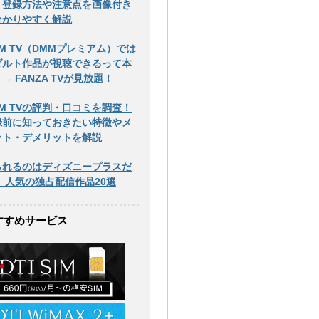
！登録方法や注意点を画像付き
分かりやすく解説
M TV（DMMプレミアム）では
ダルト作品が視聴できるって本
→ FANZA TVが見放題！
M TVの評判・口コミを調査！
録前に知っておきたい特徴やメ
ット・デメリットを解説
られるのはディズニープラスだ
！ 人気の独占配信作品20選
すすめサービス