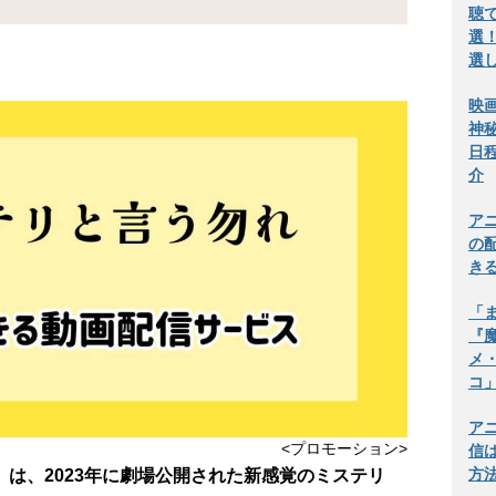
聴
選
選
映
神
日
介
ア
の
き
「
『
メ
コ
ア
<プロモーション>
信
方
は、2023年に劇場公開された新感覚のミステリ