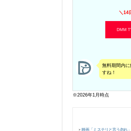
＼
14
DMM
無料期間内に
すね！
※2026年1月時点
映画「ミステリと言う勿れ
>