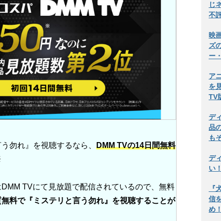
じ
不
映
ズ
ー
ア
を
T
デ
品
も
言う勿れ』を視聴するなら、
DMM TVの
14日間
無料
デ
※
い
DMM TVにて見放題で配信されているので、無料
『
信
質無料で『ミステリと言う勿れ』を視聴することが
め