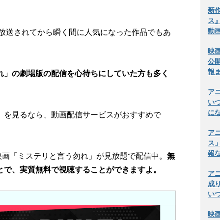
新
ス
動
が放送されてから瞬く間に人気になった作品でもあ
映
公
報
れ」の劇場版の配信を心待ちにしていた方も多く
ア
い
に
」を見るなら、動画配信サービスがおすすめで
ア
ス
報
は、映画「ミステリと言う勿れ」が見放題で配信中。
無
とで、実質無料で視聴することができますよ。
ア
成
い
映