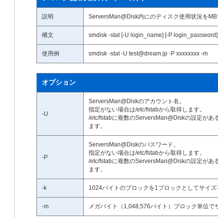
説明
ServersMan@Disk内にのディスク使用状況を
構文
smdisk -stat [-U login_name] [-P login_password]
使用例
smdisk -stat -U test@dream.jp -P xxxxxxxx -m
オプション
ServersMan@Diskのアカウント名。
指定がない場合は/etc/fstabから取得します。
-U
/etc/fstabに複数のServersMan@Dis
ます。
ServersMan@Diskのパスワード。
指定がない場合は/etc/fstabから取得します。
-P
/etc/fstabに複数のServersMan@Dis
ます。
-k
1024バイトのブロックを1ブロックとしてサイ
-m
メガバイト（1,048,576バイト）ブロック単位