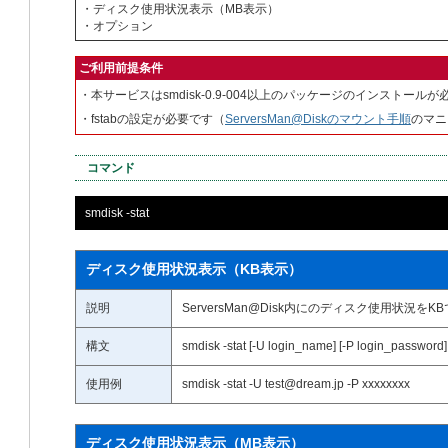
・ディスク使用状況表示（MB表示）
・オプション
ご利用前提条件
・本サービスはsmdisk-0.9-004以上のパッケージのインストール
・fstabの設定が必要です（
ServersMan@Diskのマウント手順
のマニ
コマンド
smdisk -stat
ディスク使用状況表示（KB表示）
説明
ServersMan@Disk内にのディスク使用状況を
構文
smdisk -stat [-U login_name] [-P login_password]
使用例
smdisk -stat -U test@dream.jp -P xxxxxxxx
ディスク使用状況表示（MB表示）