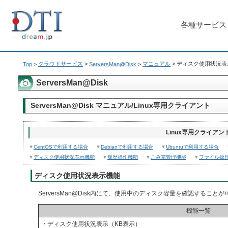
各種サービス
クラウドサービス
>
マニュアル
>
ディスク使用状況表
Top
>
ServersMan@Disk
>
ServersMan@Disk
ServersMan@Disk マニュアル/Linux専用クライアント
Linux専用クライアン
▼
CentOSで利用する場合
▼
Debianで利用する場合
▼
Ubuntuで利用する場合
▼
ディスク使用状況表示機能
▼
履歴操作機能
▼
ごみ箱管理機能
▼
ファイル操
ディスク使用状況表示機能
ServersMan@Disk内にて、使用中のディスク容量を確認すること
機能一覧
・ディスク使用状況表示（KB表示）