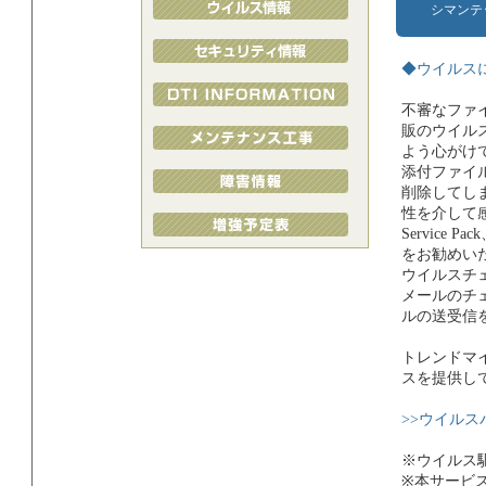
シマンテ
◆ウイルス
不審なファ
販のウイル
よう心がけてく
添付ファイ
削除してしまっ
性を介して感
Servic
をお勧めい
ウイルスチ
メールのチ
ルの送受信
トレンドマ
スを提供し
>>ウイル
※ウイルス
※本サービ