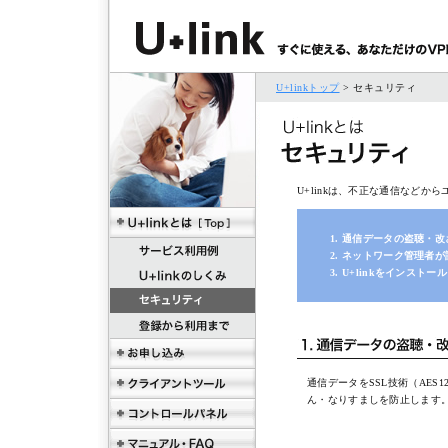
U+linkトップ
> セキュリティ
U+linkは、不正な通信など
通信データの盗聴・改
ネットワーク管理者が許
U+linkをインスト
通信データをSSL技術（AES1
ん・なりすましを防止します