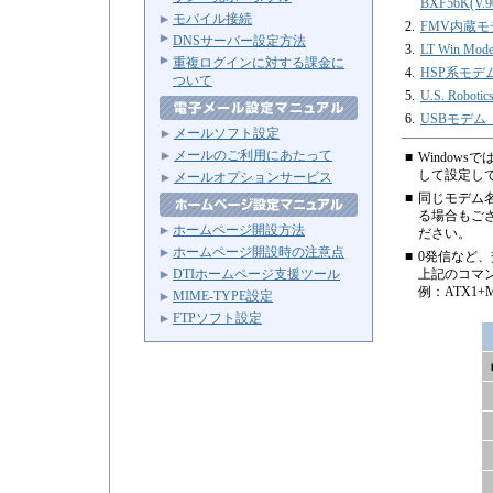
BXF56K(V.9
モバイル接続
2.
FMV内蔵モデ
DNSサーバー設定方法
3.
LT Win Mo
重複ログインに対する課金に
4.
HSP系モ
ついて
5.
U.S. Roboti
6.
USBモデム（I
メールソフト設定
メールのご利用にあたって
■
Windows
して設定し
メールオプションサービス
■
同じモデム
る場合もご
ホームページ開設方法
ださい。
ホームページ開設時の注意点
■
0発信など
DTIホームページ支援ツール
上記のコマン
例：ATX1+MS
MIME-TYPE設定
FTPソフト設定