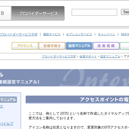
プロバイダーサービスTOP
｜
接続サービス
｜
オプションサービス
｜
キャンペーン
｜
MeX
プロバイダーサービスTOP
>
会員サポート
>
設定マニュアル
> ア
ス
ここでは、例として [DTI] という名称で作成したダイヤルアッ
更方法をご案内しております。
モバイルプ
アイコン名称は任意となりますので、変更対象のDTIアクセスポ