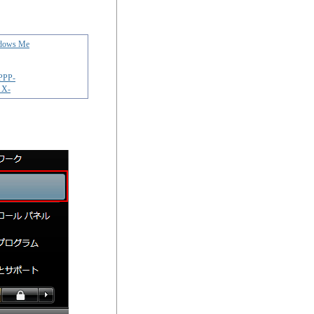
dows Me
/PPP-
 X-