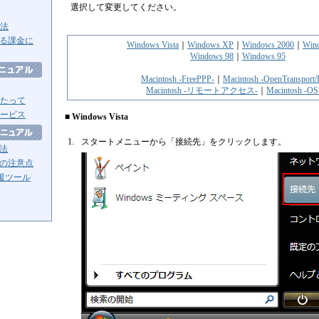
選択して変更してください。
方法
る課金に
Windows Vista
｜
Windows XP
｜
Windows 2000
｜
Win
Windows 98
｜
Windows 95
Macintosh -FreePPP-
｜
Macintosh -OpenTransport
Macintosh -リモートアクセス-
｜
Macintosh -OS
たって
ービス
■ Windows Vista
1.
スタートメニューから「接続先」をクリックします。
法
の注意点
援ツール