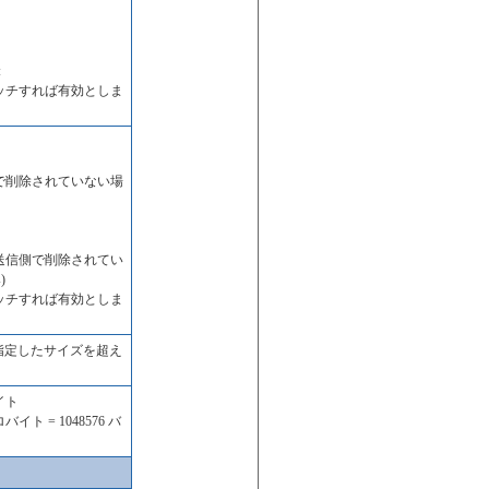
:
ッチすれば有効としま
信側で削除されていない場
cc: (送信側で削除されてい
)
ッチすれば有効としま
指定したサイズを超え
バイト
バイト = 1048576 バ