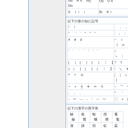
Hh Ｈｈ Ηη
Qq Ｑｑ
Нн
Ii Ｉｉ ι
Rr Ｒｒ
以下の形の似た記号
! ！
. ． 
" ゛ ¨ “ ” ″
: ; 
# ＃ ♯
< ＜
《 ≪
' ` ｀ ´ ‘ ’ ′
>
＞ 〉
( （ [ ［ { ｛ 〔 【
? ？
) ） ] ］ } ｝ 〕 】
\ ＼ 
* ＊ ※
| ｜ 
┃
+ ＋ ┼ ╋ ┿ ╂
~ ￣ 
, ， 、
° ゜
- ー — ‐ − ─ ━
〇 ○ 
以下の漢字の異字体
鯵
鴬
蛎
撹
竃
鰺
鶯
蠣
攪
竈
潅
諌
頚
砿
蕊