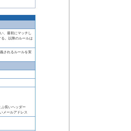
行い、最初にマッチし
する。以降のルールは
定義されるルールを実
およぶ長いヘッダー
長いメールアドレス