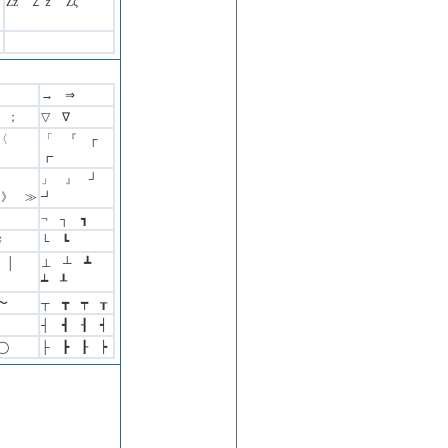
Zz Ｚｚ Ζζ
。
→ ⇒
： ；
▽ ∇
 〈
「 『 ┌
┏
」 』 ┘
 》 ≫
┛
¬ ┐ ┓
￥
└ ┗
‖ │
⊥ ┴ ┻
┷ ┸
〜
┬ ┳ ┯ ┰
┤ ┫ ┨ ┥
◯
├ ┣ ┠ ┝