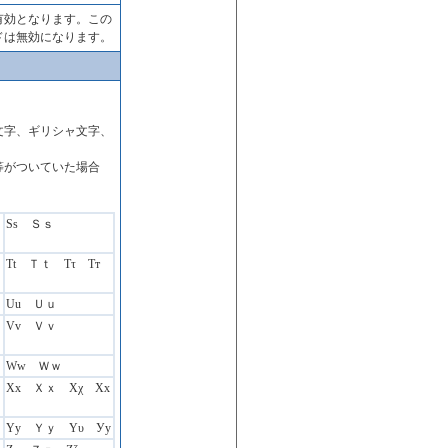
有効となります。この
ドは無効になります。
文字、ギリシャ文字、
等がついていた場合
Ss Ｓｓ
Tt Ｔｔ Ττ Тт
Uu Ｕｕ
Vv Ｖｖ
Ww Ｗｗ
Xx Ｘｘ Χχ Хх
Yy Ｙｙ Υυ Уу