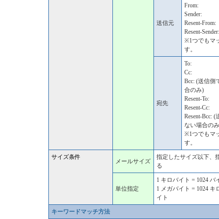
From:
Sender:
送信元
Resent-From:
Resent-Sender
※1つでもマ
す。
To:
Cc:
Bcc: (送
合のみ)
Resent-To:
宛先
Resent-Cc:
Resent-B
ない場合のみ
※1つでもマ
す。
サイズ
条件
指定したサイズ以下、
メールサイズ
る
1 キロバイト = 1024 
単位指定
1 メガバイト = 1024 キロ
イト
キーワードマッチ方法