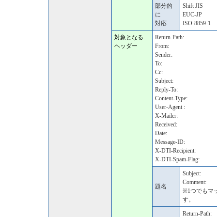
部分的
Shift JIS
に
EUC-JP
対応
ISO-8859-1
対象となる
Return-Path:
ヘッダー
From:
Sender:
To:
Cc:
Subject:
Reply-To:
Content-Type:
User-Agent :
X-Mailer:
Received:
Date:
Message-ID:
X-DTI-Recipient:
X-DTI-Spam-Flag:
Subject:
Comment:
題名
※1つでもマ
す。
Return-Path: