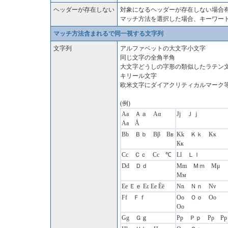
ヘッダーが存在しない
対象になるヘッダーが存在しない場合
マッチ方法を選択した場合、キーワー
マッチ方法含まれるで同一視する文字列
文字列
アルファベットの大文字小文字
同じ文字の全角半角
大文字どうしの字形の類似したラテン
キリール文字
欧米文字にダイアクリティカルマーク
(例)
Aa Ａａ Αα
Jj Ｊｊ
Аа Å
Bb Ｂｂ Ββ Вв
Kk Ｋｋ Κκ
Кк
Cc Ｃｃ Сс ℃
Ll Ｌｌ
Dd Ｄｄ
Mm Ｍｍ Μμ
Мм
Ee Ｅｅ Εε Ее Ёё
Nn Ｎｎ Νν
Ff Ｆｆ
Oo Ｏｏ Οо
Оο
Gg Ｇｇ
Pp Ｐｐ Ρρ Рр