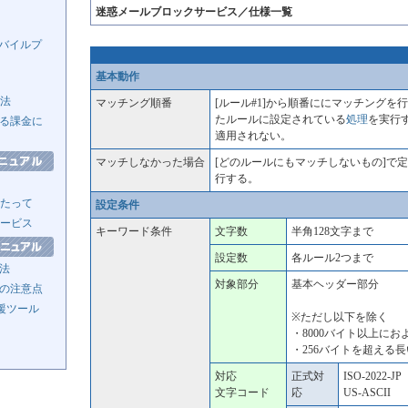
迷惑メールブロックサービス／仕様一覧
モバイルプ
基本動作
方法
マッチング順番
[ルール#1]から順番ににマッチングを
たルールに設定されている
処理
を実行
る課金に
適用されない。
マッチしなかった場合
[どのルールにもマッチしないもの]で
行する。
たって
設定条件
ービス
キーワード条件
文字数
半角128文字まで
設定数
各ルール2つまで
法
対象部分
基本ヘッダー部分
の注意点
援ツール
※ただし以下を除く
・8000バイト以上に
・256バイトを超える
対応
正式対
ISO-2022-JP
文字コード
応
US-ASCII