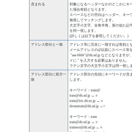
含まれる
対象になるヘッダーなかのどこかにキ
た場合有効となります。
スペースなどの空白はヘッダー、キー
無視してマッチングします。
大文字小文字、全角半角、形の似た記
を同一視します。
(詳しくは以下を参照してください。)
アドレス部分と一致
アドレス等に完全に一致すれば有効と
メールアドレスの@以前にスペース等
"aaa bbbb"@dti.ad.jp などとな
ドに " を入力する必要はありません。
ラテン文字の大文字小文字は同一視し
アドレス部分に前方一
アドレス部分の先頭にキーワードが含
致
します。
キーワード：train@
train@dti.ad.jp → ○
train@iris.dti.ne.jp → ○
dreamtrain@dti.ad.jp →×
キーワード：train
train@dti.ad.jp → ○
traintest@dti.ad.jp → ○