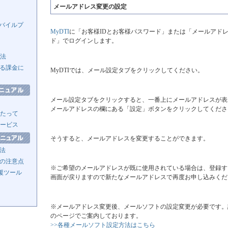
メールアドレス変更の設定
モバイルプ
MyDTI
に「お客様IDとお客様パスワード」または「メールアド
ド」でログインします。
方法
る課金に
MyDTIでは、メール設定タブをクリックしてください。
メール設定タブをクリックすると、一番上にメールアドレスが表
メールアドレスの欄にある「設定」ボタンをクリックしてくださ
たって
ービス
そうすると、メールアドレスを変更することができます。
法
の注意点
※ご希望のメールアドレスが既に使用されている場合は、登録す
援ツール
画面が戻りますので新たなメールアドレスで再度お申し込みくだ
※メールアドレス変更後、メールソフトの設定変更が必要です。
のページでご案内しております。
>>各種メールソフト設定方法はこちら