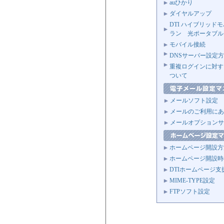
auひかり
ダイヤルアップ
DTI ハイブリッド
ラン 光ポータブル
モバイル接続
DNSサーバー設定
重複ログインに対す
ついて
メールソフト設定
メールのご利用にあ
メールオプションサ
ホームページ開設方
ホームページ開設時
DTIホームページ支
MIME-TYPE設定
FTPソフト設定