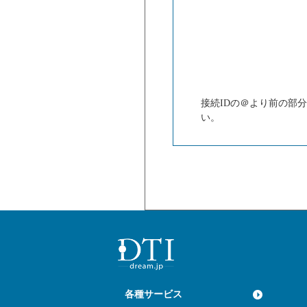
接続IDの＠より前の部
い。
各種サービス