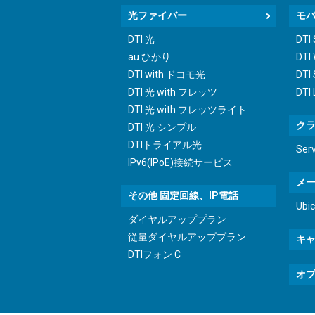
光ファイバー
モ
DTI 光
DTI
au ひかり
DTI
DTI with ドコモ光
DTI 
DTI 光 with フレッツ
DTI
DTI 光 with フレッツライト
ク
DTI 光 シンプル
DTIトライアル光
Ser
IPv6(IPoE)接続サービス
メ
その他 固定回線、IP電話
Ub
ダイヤルアッププラン
従量ダイヤルアッププラン
キ
DTIフォン C
オ