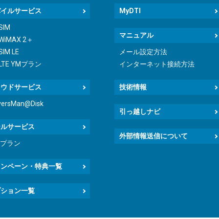
バイルサービス
MyDTI
 SIM
マニュアル
 WiMAX 2＋
SIM LE
メール設定方法
 LTE YMプラン
インターネット接続方法
ラウドサービス
技術情報
versMan@Disk
引っ越しナビ
ールサービス
外部情報送信について
icプラン
ャンペーン・特典一覧
プション一覧