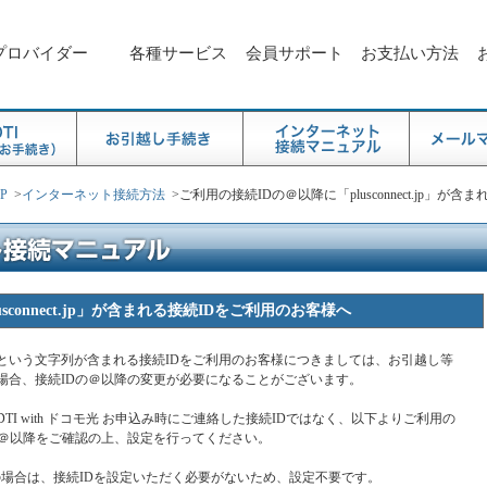
プロバイダー
各種サービス
会員サポート
お支払い方法
P
>
インターネット接続方法
>
ご利用の接続IDの＠以降に「plusconnect.jp」が
connect.jp」が含まれる接続IDをご利用のお客様へ
ct.jp」 という文字列が含まれる接続IDをご利用のお客様につきましては、お引越し等
場合、接続IDの＠以降の変更が必要になることがございます。
I with ドコモ光 お申込み時にご連絡した接続IDではなく、以下よりご利用の
の＠以降をご確認の上、設定を行ってください。
ご利用の場合は、接続IDを設定いただく必要がないため、設定不要です。