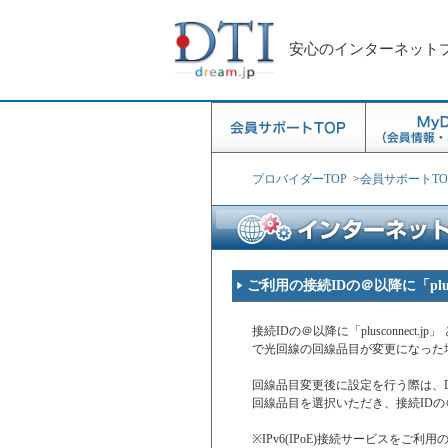
安心のインターネット
プロバイダーTOP
>
会員サポートTO
ご利用の接続IDの＠以降に「plus
接続IDの＠以降に「plusconne
で光回線の回線品目が変更になった
回線品目変更後に設定を行う際は、DT
回線品目を選択いただき、接続ID
※IPv6(IPoE)接続サービスを