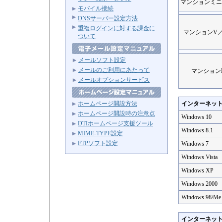
マンションミニ
モバイル接続
DNSサーバー設定方法
重複ログインに対する課金に
マンションV
ついて
メールソフト設定
メールのご利用にあたって
マンション
メールオプションサービス
ホームページ開設方法
インターネット接
ホームページ開設時の注意点
Windows 10
DTIホームページ支援ツール
Windows 8.1
MIME-TYPE設定
FTPソフト設定
Windows 7
Windows Vista
Windows XP
Windows 2000
Windows 98/Me
インターネット接続