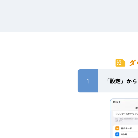
ダ
1
「設定」から