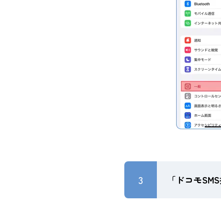
3
「ドコモSM