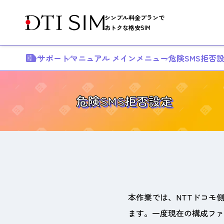
シンプル料金プランで
おトクな格安SIM
サポート
マニュアル メインメニュー
危険SMS拒否
危険SMS拒否設定
本作業では、NTTドコモ
ます。一度現在の構成ファ