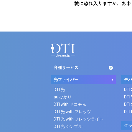
誠に恐れ入りますが、お申
各種サービス
光ファイバー
モ
DTI 光
DTI
au ひかり
DTI
DTI with ドコモ光
DTI 
DTI 光 with フレッツ
DTI
DTI 光 with フレッツライト
ク
DTI 光 シンプル